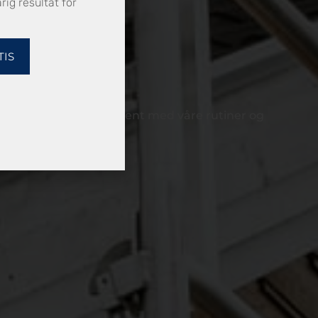
rig resultat for
sene av prosjektet.
sigbar finansiering.
TIS
t arbeiderne er godt kjent med våre rutiner og
og Nordsjø.