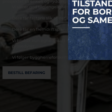
prosjektet så enkelt og rydding som mulig:
Vi sikrer god tilgjengelighet igjennom å stenge 
Dere får fastpris slik at det ikke kommer uventede
Dere får en fremdriftsplan før oppstart. I tillegg
Vi bruker kun egne ansatt som har gode arbeidsko
prosedyrer.
Vi følger byggherreforskriften og andre myndighet
BESTILL BEFARING