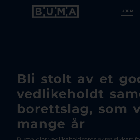
HJEM
Bli stolt av et go
vedlikeholdt same
borettslag, som v
mange år
Buma gjør vedlikeholdsprosjektet sikkert fo