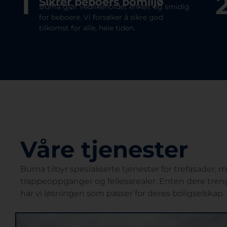
1
Sikrer beboers bomiljø
Buma gjør vedlikeholdet enkelt og smidig
for beboere. Vi forsøker å sikre god
tilkomst for alle, hele tiden.
Våre tjenester
Buma tilbyr spesialiserte tjenester for trefasader, 
trappeoppganger og fellesarealer. Enten dere trenge
har vi løsningen som passer for deres boligselskap.