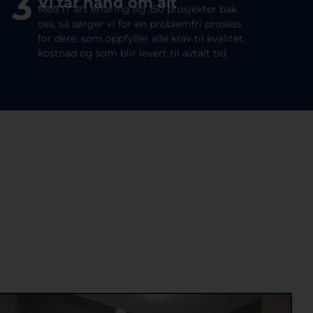
3
Vi tar hånd om alt
Med 17 års erfaring og 150 prosjekter bak
oss, så sørger vi for en problemfri prosess
for dere, som oppfyller alle krav til kvalitet,
kostnad og som blir levert til avtalt tid.