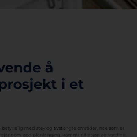
evende å
rosjekt i et
e betydelig med støy og avstengte områder, noe som er
ta igjennom god planlegging, kommunikasjon og varsling.