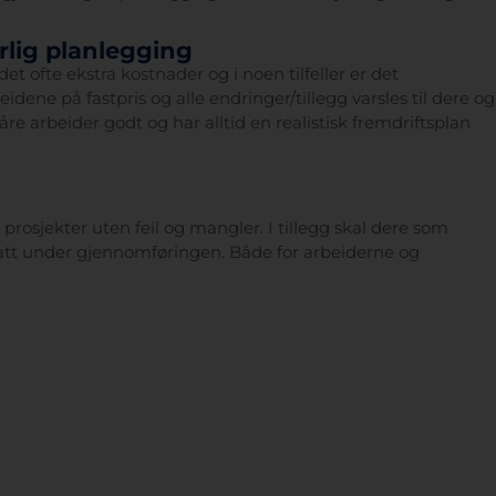
lig planlegging
 ofte ekstra kostnader og i noen tilfeller er det
rbeidene på fastpris og alle endringer/tillegg varsles til dere og
re arbeider godt og har alltid en realistisk fremdriftsplan
ere prosjekter uten feil og mangler. I tillegg skal dere som
tatt under gjennomføringen. Både for arbeiderne og