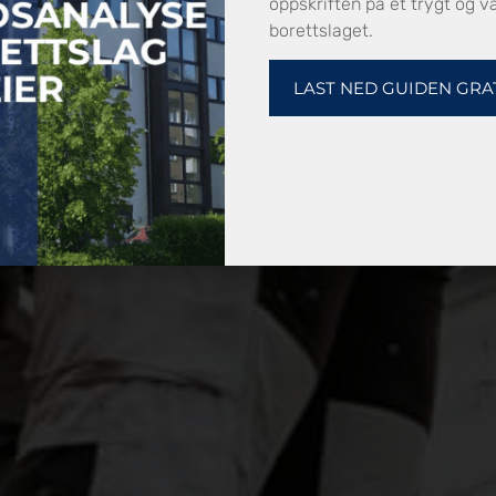
oppskriften på et trygt og va
kun de nødvendige arbeidsområdene i de forskjellige fa
borettslaget.
 kostnader i prosjektet. Dette også for å sikre en forut
LAST NED GUIDEN GRA
 holder vi dere godt informert igjennom hele prosjektet.
ntrakter og -vilkår. Dette sikrer et godt resultat og a
skrav, i tillegg får dere produsentgarantier fra Jotun 