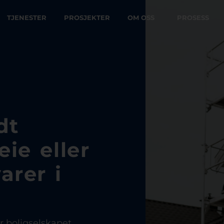
TJENESTER
PROSJEKTER
OM OSS
PROSESS
dt
ie eller
arer i
r boligselskapet