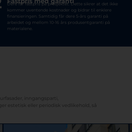
2
Fastpris med garanti
Dere får fastpris på prosjektet. Dette sikrer at det ikke
kommer uventende kostnader og bidrar til enklere
finansieringen. Samtidig får dere 5-års garanti på
arbeidet og mellom 10-16 års produsentgaranti på
materialene.
murfasader, inngangsparti,
r estetisk eller periodisk vedlikehold, så