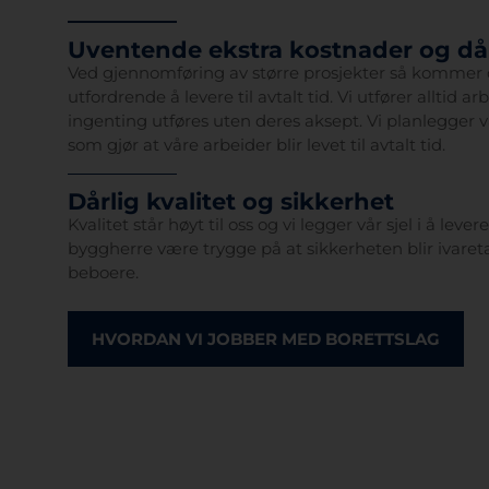
Uventende ekstra kostnader og dår
Ved gjennomføring av større prosjekter så kommer det
utfordrende å levere til avtalt tid. Vi utfører alltid a
ingenting utføres uten deres aksept. Vi planlegger vå
som gjør at våre arbeider blir levet til avtalt tid.
Dårlig kvalitet og sikkerhet
Kvalitet står høyt til oss og vi legger vår sjel i å lev
byggherre være trygge på at sikkerheten blir ivare
beboere.
HVORDAN VI JOBBER MED BORETTSLAG