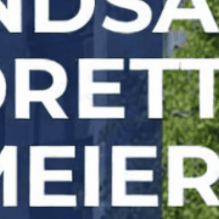
bra ut når det er nytt, men også holder seg pent
over tid. Profesjonell forberedelse og applikasjon
betyr at tapetet vil motstå daglig bruk og
fortsatt se friskt og innbydende ut.
Skreddersydd løsninger for
enhver smak
Vi forstår at valg av tapet er en personlig
beslutning. Derfor tilbyr vi et stort utvalg av
tapetdesign som dekker et mangfold av stiler
og preferanser. Enten du ser etter noe subtilt og
nedtonet, eller ønsker et mer markant og
iøynefallende design, kan vi hjelpe deg å finne
den ideelle løsningen for dine rom.
Skap et perfekt lerret for
dine rom med Buma