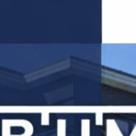
profesjonell forberedelse med presis tapetsering,
forvandler vi ethvert rom etter dine ønskede preferanser
når det kommer til mønster og design.
BESTILL GRATIS BEFARING
Profesjonell sparkling for
glatte overflater
Vi starter prosessen med nøye sparkling av
veggene for å utjevne alle uregelmessigheter,
etterfulgt av grundig sliping for å sikre en
fullstendig glatt og jevn overflate. Dette er
essensielt for å oppnå best mulig resultat med