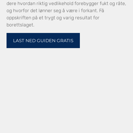
dere hvordan riktig vedlikehold forebygger fukt og råte,
og hvorfor det lønner seg å være i forkant. Få
oppskriften på et trygt og varig resultat for
borettslaget.
LAST NED GUIDEN GRATIS
Våre tjenester
Buma tilbyr spesialiserte tjenester for trefasader,
murfasader, inngangsparti, trappeoppganger og
fellesarealer. Enten dere trenger estetisk eller periodisk
vedlikehold, så har vi løsningen som passer for deres
boligselskap.