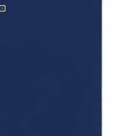
GRATIS BEFARING
Sparkling og tapetsering​
En vel utført tapetsering begynner med en perfekt glatt
vegg. Våre eksperter skaper det ideelle grunnlaget for
tapetsering gjennom nøye sparkling og sliping. Dette
sikrer et slående resultat som ikke bare ser bra ut ved
påføring, men også varer over tid. Ved å kombinere