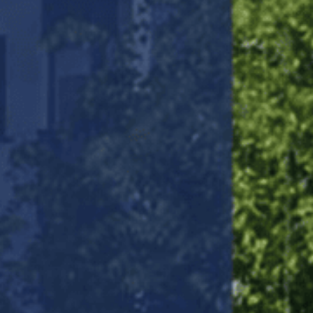
La Buma hjelpe deg med å forvandle dine
vegger med vår profesjonelle sparkling og
tapetsering. Vi tilbyr gratis konsultasjon for å
sikre at alle dine ønsker og behov blir møtt, og
sikrer et varig og tiltalende resultat gjennom
kvalitetsarbeid og nøye utvalgte materialer og
metoder. Ta kontakt i dag for å starte prosessen
med å skape dine drømmerom.
Trinn
1
av
3
33%
Bestill gratis befaring
Skriv inn kontaktinformasjonen din.