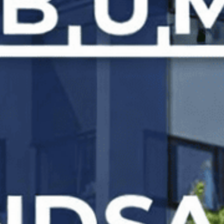
tapetseringen, hvor hver detalj kommer til
uttrykk uten uønskede distraksjoner fra veggen
under.
Tapet som transformerer
Tapet tilfører ikke bare farge og mønster til et
rom, men også liv, karakter og dybde. Med vårt
brede utvalg av tapeter, fra klassiske til moderne
design, kan du velge et uttrykk som både
fullstendig forvandler rommet og reflekterer din
personlige stil. Vår ekspertise sikrer en feilfri
tapetsering for et estetisk tiltalende resultat.
Langvarig resultat gjennom
kvalitetsarbeid
Kvaliteten på både materialer og utførelse er
avgjørende for et langvarig resultat. Vår
ekspertise garanterer at tapetet ikke bare ser